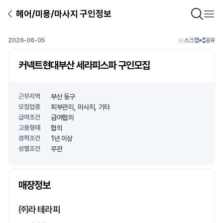
헤어/미용/마사지 구인정보
2026-06-05
스크랩
공유
커넥트현대부산 세라피스파 구인모집
근무지역
부산 동구
모집업종
피부관리
마사지
기타
급여조건
급여협의
고용형태
협의
경력조건
1년 이상
성별조건
무관
상호명
매장정보
1
/
1
㈜라 테라피