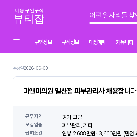
구인정보
구직정보
매장매매
커뮤니티
수정일
2026-06-03
미앤미의원 일산점 피부관리사 채용합니다 . 
근무지역
경기 고양
모집업종
피부관리
기타
급여조건
연봉 2,600만원~3,600만원 (면접 