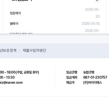
29
2026-05-
정윤헤어
20
봄헤어
2026-05-18
2026-05-
입금확인 해주세요.
08
년보호정책
채불사업자명단
00 ~ 18:00 (주말, 공휴일 휴무)
입금은행
농협은행
00 ~ 13:30
입금계좌
687-01-230757
sbiz@naver.com
예금주
(주)아이티에스