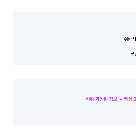
위반시
무
허위·과장된 정보, 사행심 