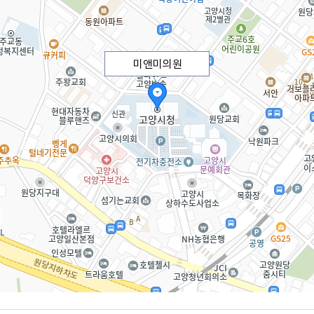
미앤미의원