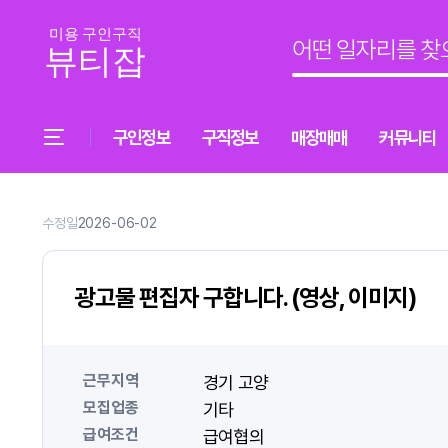
구인정보
구직정보
매장매매
커뮤니티
수정일
2026-06-02
광고물 편집자 구합니다. (영상, 이미지)
근무지역
경기 고양
모집업종
기타
급여조건
급여협의