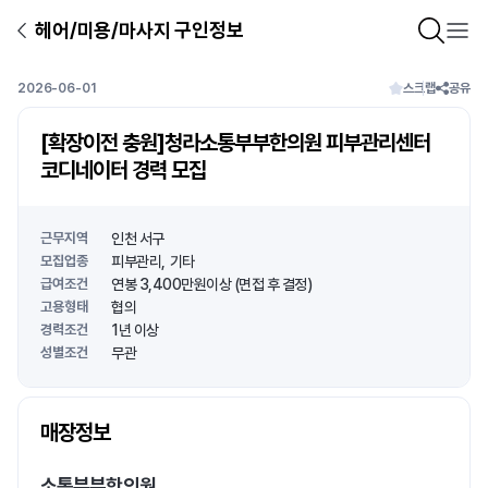
헤어/미용/마사지 구인정보
2026-06-01
스크랩
공유
[확장이전 충원]청라소통부부한의원 피부관리센터
코디네이터 경력 모집
근무지역
인천 서구
모집업종
피부관리
기타
급여조건
연봉 3,400만원이상 (면접 후 결정)
고용형태
협의
경력조건
1년 이상
성별조건
무관
상호명
매장정보
1
/
1
소통부부한의원