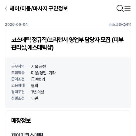
헤어/미용/마사지 구인정보
2026-06-04
스크랩
공유
코스메틱 정규직/프리랜서 영업부 담당자 모집 (피부
관리실,에스테틱샵)
근무지역
서울 금천
모집업종
미용/영업
기타
급여조건
급여협의
고용형태
협의
경력조건
1년 이상
성별조건
무관
상호명
매장정보
1
/
1
제이미코스메틱