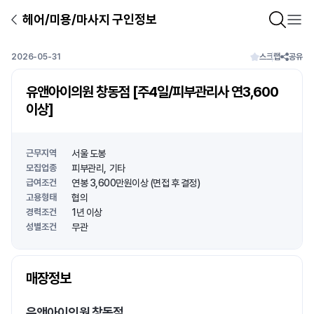
헤어/미용/마사지 구인정보
2026-05-31
스크랩
공유
유앤아이의원 창동점 [주4일/피부관리사 연3,600
이상]
근무지역
서울 도봉
모집업종
피부관리
기타
급여조건
연봉 3,600만원이상 (면접 후 결정)
고용형태
협의
경력조건
1년 이상
성별조건
무관
상호명
매장정보
1
/
1
유앤아이의원 창동점