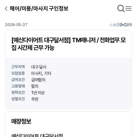
헤어/미용/마사지 구인정보
2026-05-27
스크랩
공유
[예신다이어트 대구달서점] TM매니저 / 전화업무 모
집 시간제 근무 가능
근무지역
대구 달서
모집업종
마사지
기타
급여조건
급여협의
고용형태
협의
경력조건
1년 이상
성별조건
무관
상호명
매장정보
1
/
1
예신다이어트 대구달서점