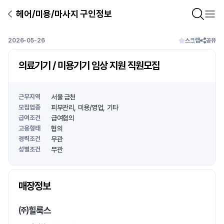
헤어/미용/마사지 구인정보
2026-05-26
스크랩
공유
의료기기 / 미용기기 임상 지원 직원모집
근무지역
서울 금천
모집업종
피부관리
미용/영업
기타
급여조건
급여협의
고용형태
협의
경력조건
무관
성별조건
무관
상호명
매장정보
1
/
1
㈜힐룩스