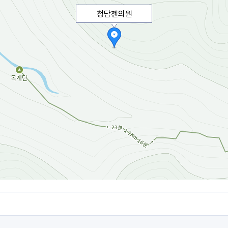
청담젠의원