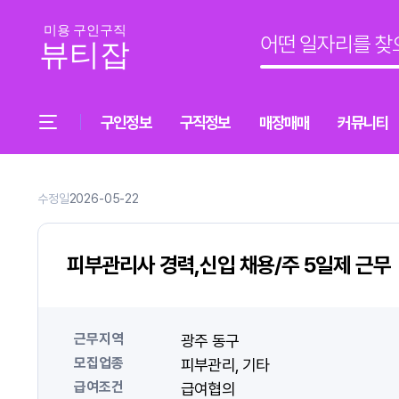
구인정보
구직정보
매장매매
커뮤니티
수정일
2026-05-22
피부관리사 경력,신입 채용/주 5일제 근무
근무지역
광주 동구
모집업종
피부관리
기타
급여조건
급여협의