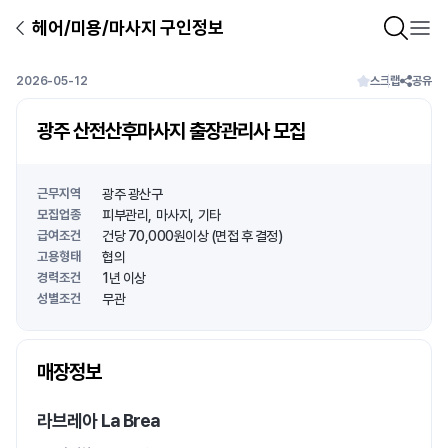
헤어/미용/마사지 구인정보
2026-05-12
스크랩
공유
광주 산전산후마사지 출장관리사 모집
근무지역
광주 광산구
모집업종
피부관리
마사지
기타
급여조건
건당 70,000원이상 (면접 후 결정)
고용형태
협의
경력조건
1년 이상
성별조건
무관
상호명
매장정보
1
/
1
라브레아 La Brea