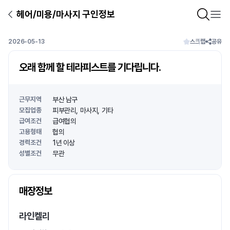
헤어/미용/마사지 구인정보
2026-05-13
스크랩
공유
오래 함께 할 테라피스트를 기다립니다.
근무지역
부산 남구
모집업종
피부관리
마사지
기타
급여조건
급여협의
고용형태
협의
경력조건
1년 이상
성별조건
무관
상호명
매장정보
1
/
1
라인켈리