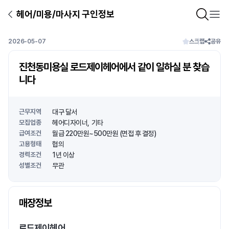
헤어/미용/마사지 구인정보
2026-05-07
스크랩
공유
진천동미용실 로드제이헤어에서 같이 일하실 분 찾습
니다
근무지역
대구 달서
모집업종
헤어디자이너
기타
급여조건
월급 220만원~500만원 (면접 후 결정)
고용형태
협의
경력조건
1년 이상
성별조건
무관
상호명
매장정보
1
/
1
로드제이헤어