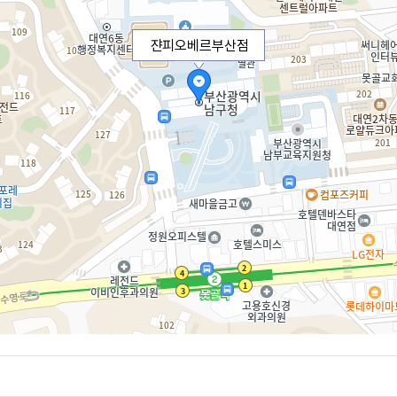
쟌피오베르부산점