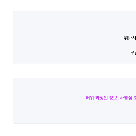
위반시
무
허위·과장된 정보, 사행심 