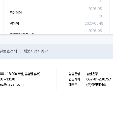
2026-05-
정윤헤어
20
봄헤어
2026-05-18
2026-05-
입금확인 해주세요.
08
년보호정책
채불사업자명단
00 ~ 18:00 (주말, 공휴일 휴무)
입금은행
농협은행
00 ~ 13:30
입금계좌
687-01-230757
sbiz@naver.com
예금주
(주)아이티에스