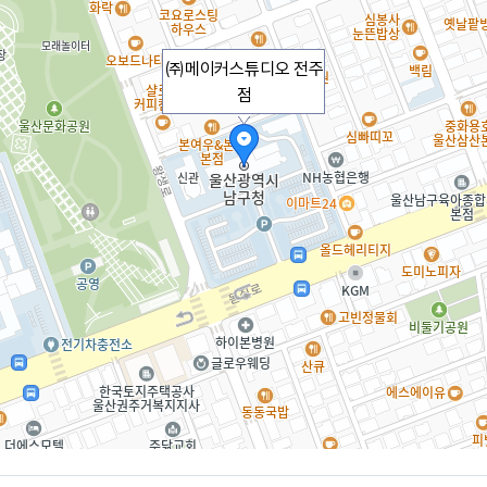
㈜메이커스튜디오 전주
점