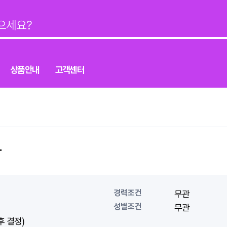
상품안내
고객센터
사
경력조건
무관
성별조건
무관
후 결정)