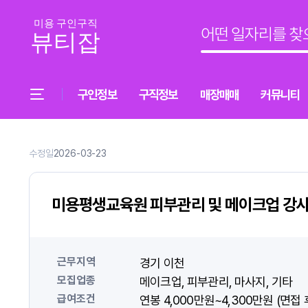
구인정보
구직정보
매장매매
커뮤니티
수정일
2026-03-23
미용평생교육원 피부관리 및 메이크업 강
근무지역
경기 이천
모집업종
메이크업
피부관리
마사지
기타
급여조건
연봉 4,000만원~4,300만원 (면접 