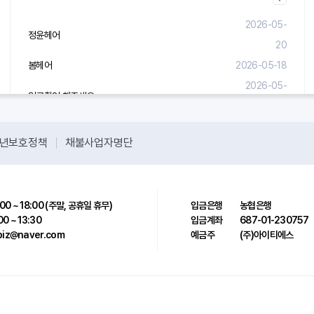
2026-05-
정윤헤어
20
봄헤어
2026-05-18
2026-05-
입금확인 해주세요.
08
년보호정책
채불사업자명단
00 ~ 18:00 (주말, 공휴일 휴무)
입금은행
농협은행
00 ~ 13:30
입금계좌
687-01-230757
sbiz@naver.com
예금주
(주)아이티에스