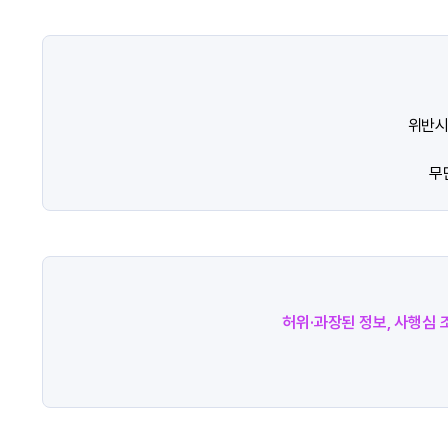
위반시
무
허위·과장된 정보, 사행심 