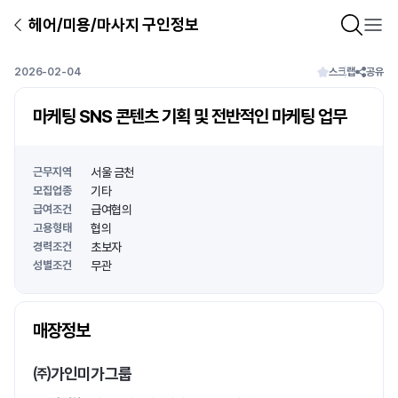
헤어/미용/마사지 구인정보
2026-02-04
스크랩
공유
마케팅 SNS 콘텐츠 기획 및 전반적인 마케팅 업무
근무지역
서울 금천
모집업종
기타
급여조건
급여협의
고용형태
협의
경력조건
초보자
성별조건
무관
상호명
매장정보
1
/
1
㈜가인미가그룹