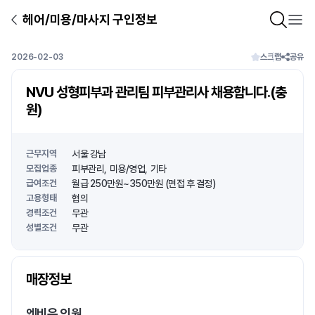
헤어/미용/마사지 구인정보
2026-02-03
스크랩
공유
NVU 성형피부과 관리팀 피부관리사 채용합니다.(충
원)
근무지역
서울 강남
모집업종
피부관리
미용/영업
기타
급여조건
월급 250만원~350만원 (면접 후 결정)
고용형태
협의
경력조건
무관
성별조건
무관
상호명
매장정보
1
/
1
엔비유 의원