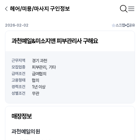
헤어/미용/마사지 구인정보
2026-02-02
스크랩
공유
과천예일&미소지앤 피부관리사 구해요
근무지역
경기 과천
모집업종
피부관리
기타
급여조건
급여협의
고용형태
협의
경력조건
1년 이상
성별조건
무관
상호명
매장정보
1
/
1
과천예일의원