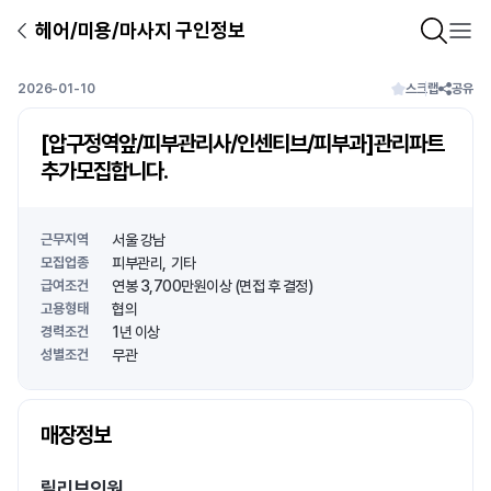
헤어/미용/마사지 구인정보
2026-01-10
스크랩
공유
[압구정역앞/피부관리사/인센티브/피부과]관리파트
추가모집합니다.
근무지역
서울 강남
모집업종
피부관리
기타
급여조건
연봉 3,700만원이상 (면접 후 결정)
고용형태
협의
경력조건
1년 이상
성별조건
무관
상호명
매장정보
1
/
1
릴리브의원