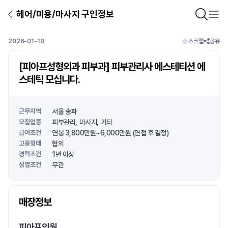
헤어/미용/마사지 구인정보
2026-01-10
스크랩
공유
[피아프성형외과 피부과] 피부관리사 에스테티션 에
스테틱 모십니다.
근무지역
서울 송파
모집업종
피부관리
마사지
기타
급여조건
연봉 3,800만원~6,000만원 (면접 후 결정)
고용형태
협의
경력조건
1년 이상
성별조건
무관
상호명
매장정보
1
/
1
피아프의원