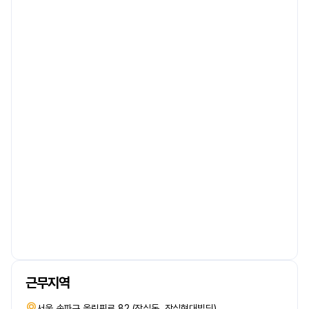
근무지역
서울 송파구 올림픽로 82 (잠실동, 잠실현대빌딩)