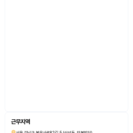
근무지역
서울 강남구 봉은사로82길 5 (삼성동, 덕봉빌딩)