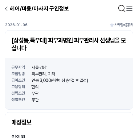
헤어/미용/마사지 구인정보
2026-01-06
스크랩
공유
[삼성동,특우대] 피부과병원 피부관리사 선생님을 모
십니다
근무지역
서울 강남
모집업종
피부관리
기타
급여조건
연봉 3,000만원이상 (면접 후 결정)
고용형태
협의
경력조건
무관
성별조건
무관
상호명
매장정보
1
/
1
얀의원