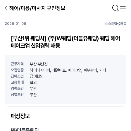
헤어/미용/마사지 구인정보
2026-01-06
스크랩
공유
[부산1위 웨딩사] (주)W웨딩(더블유웨딩) 웨딩 헤어
메이크업 신입경력 채용
근무지역
부산 부산진
모집업종
헤어디자이너
네일아트
메이크업
피부관리
기타
급여조건
급여협의
고용형태
협의
경력조건
무관
성별조건
무관
상호명
매장정보
1
/
1
㈜더블유웨딩