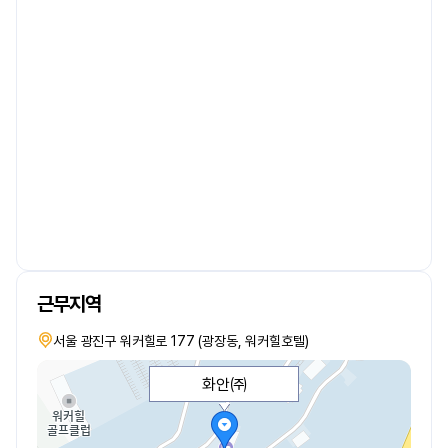
근무지역
서울 광진구 워커힐로 177 (광장동, 워커힐호텔)
화안㈜