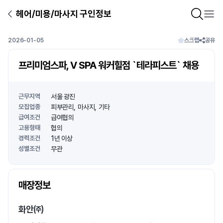
헤어/미용/마사지 구인정보
2026-01-05
스크랩
공유
프리미엄스파, V SPA 워커힐점 `테라피스트` 채용
근무지역
서울 광진
모집업종
피부관리
마사지
기타
급여조건
급여협의
고용형태
협의
경력조건
1년 이상
성별조건
무관
상호명
매장정보
1
/
1
화안㈜