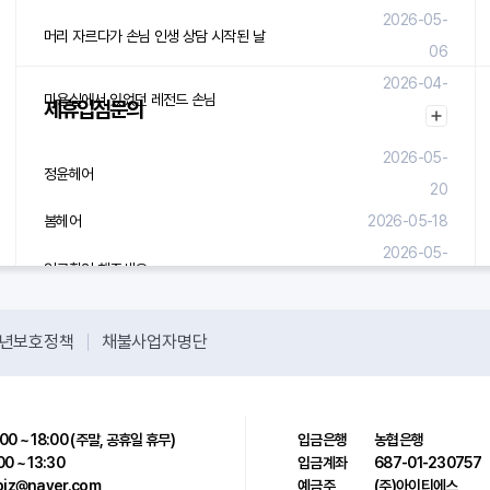
2026-05-
머리 자르다가 손님 인생 상담 시작된 날
06
2026-04-
미용실에서 있었던 레전드 손님
제휴입점문의
29
2026-05-
정윤헤어
20
봄헤어
2026-05-18
2026-05-
입금확인 해주세요.
08
년보호정책
채불사업자명단
00 ~ 18:00 (주말, 공휴일 휴무)
입금은행
농협은행
00 ~ 13:30
입금계좌
687-01-230757
sbiz@naver.com
예금주
(주)아이티에스