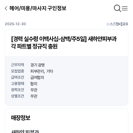
헤어/미용/마사지 구인정보
2025-12-30
스크랩
공유
[경력 실수령 이백사십-삼백/주5일] 새하얀피부과
각 파트별 정규직 충원
근무지역
경기 광명
모집업종
피부관리
기타
급여조건
급여협의
고용형태
협의
경력조건
무관
성별조건
무관
상호명
매장정보
1
/
1
새하얀 피부과