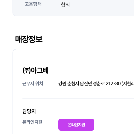
고용형태
협의
매장정보
㈜아그베
근무지 위치
강원 춘천시 남산면 경춘로 212-30 (서천리
담당자
온라인지원
온라인지원