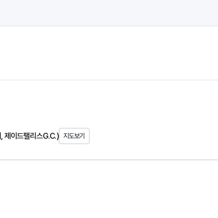
, 제이드팰리스G.C.)
지도보기