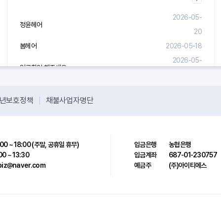
2026-05-
정윤헤어
20
봄헤어
2026-05-18
2026-05-
입금확인 해주세요.
08
년보호정책
채불사업자명단
00 ~ 18:00 (주말, 공휴일 휴무)
입금은행
농협은행
00 ~ 13:30
입금계좌
687-01-230757
sbiz@naver.com
예금주
(주)아이티에스