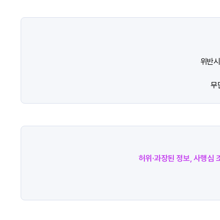
위반시
무
허위·과장된 정보, 사행심 