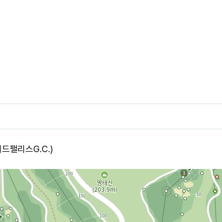
이드팰리스G.C.)