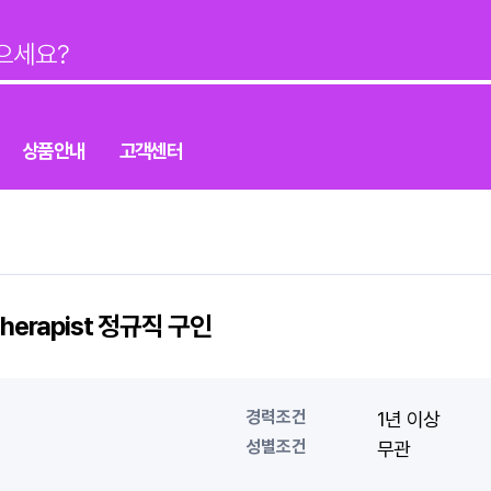
상품안내
고객센터
erapist 정규직 구인
경력조건
1년 이상
성별조건
무관