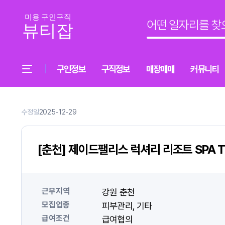
구인정보
구직정보
매장매매
커뮤니티
수정일
2025-12-29
[춘천] 제이드팰리스 럭셔리 리조트 SPA Th
근무지역
강원 춘천
모집업종
피부관리
기타
급여조건
급여협의