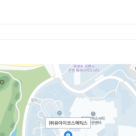
㈜유아이코스메틱스