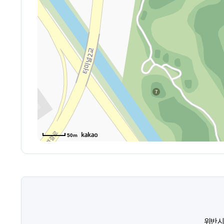
50m
위반시