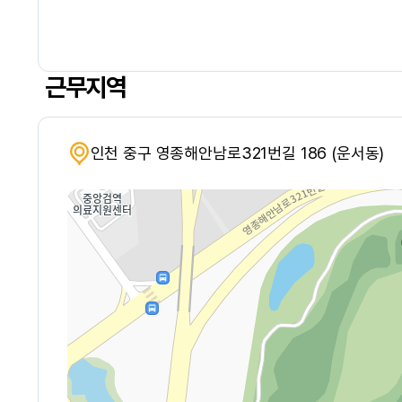
근무지역
인천 중구 영종해안남로321번길 186 (운서동)