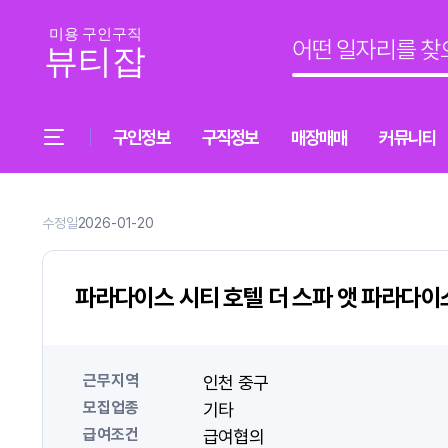
구인정보
구직정보
매장매매
커뮤니티
수정일
2026-01-20
파라다이스 시티 호텔 더 스파 앳 파라다이
근무지역
인천 중구
모집업종
기타
급여조건
급여협의