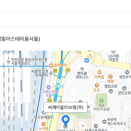
트레빌아스테리움서울)
씨제이올리브영(주)