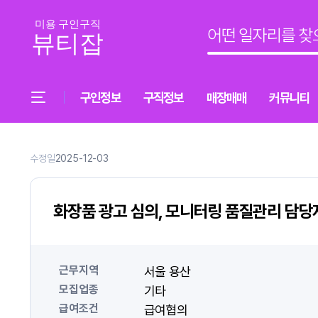
구인정보
구직정보
매장매매
커뮤니티
수정일
2025-12-03
화장품 광고 심의, 모니터링 품질관리 담당
근무지역
서울 용산
모집업종
기타
급여조건
급여협의