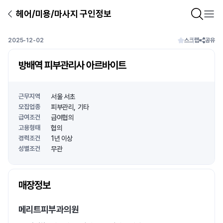
헤어/미용/마사지 구인정보
2025-12-02
스크랩
공유
방배역 피부관리사 아르바이트
근무지역
서울 서초
모집업종
피부관리
기타
급여조건
급여협의
고용형태
협의
경력조건
1년 이상
성별조건
무관
상호명
매장정보
1
/
1
메리트피부과의원