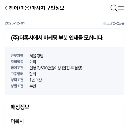
헤어/미용/마사지 구인정보
2025-12-01
스크랩
공유
(주)더록시에서 마케팅 부분 인재를 모십니다.
근무지역
서울 강남
모집업종
기타
급여조건
연봉 3,600만원이상 (면접 후 결정)
고용형태
협의
경력조건
1년 이상
성별조건
무관
상호명
매장정보
1
/
1
더록시