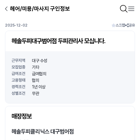
헤어/미용/마사지 구인정보
2025-12-02
스크랩
공유
헤솔두피대구범어점 두피관리사 모십니다.
근무지역
대구 수성
모집업종
기타
급여조건
급여협의
고용형태
협의
경력조건
1년 이상
성별조건
무관
상호명
매장정보
1
/
1
헤솔두피클리닉스 대구범어점