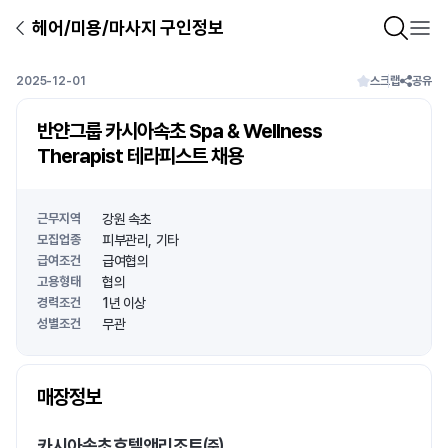
헤어/미용/마사지 구인정보
2025-12-01
스크랩
공유
반얀그룹 카시아속초 Spa & Wellness
Therapist 테라피스트 채용
근무지역
강원 속초
모집업종
피부관리
기타
급여조건
급여협의
고용형태
협의
경력조건
1년 이상
성별조건
무관
상호명
매장정보
1
/
1
카시아속초호텔앤리조트㈜