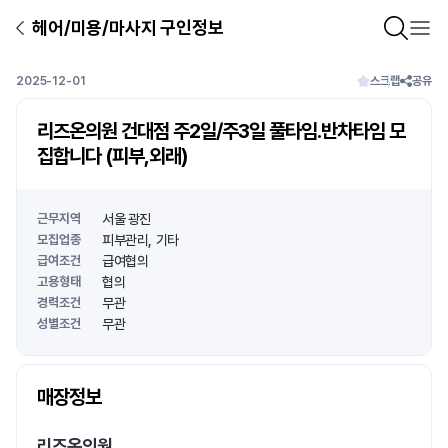
헤어/미용/마사지 구인정보
2025-12-01
스크랩
공유
리즈온의원 건대점 주2일/주3일 풀타임.반차타임 모
집합니다 (피부,외래)
근무지역
서울 광진
모집업종
피부관리
기타
급여조건
급여협의
고용형태
협의
경력조건
무관
성별조건
무관
상호명
매장정보
1
/
1
리즈온의원