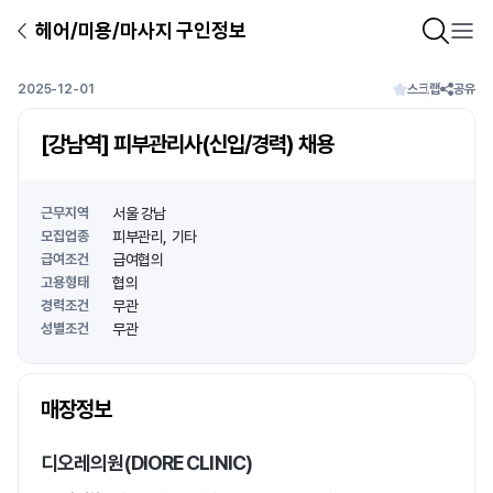
헤어/미용/마사지 구인정보
2025-12-01
스크랩
공유
[강남역] 피부관리사(신입/경력) 채용
근무지역
서울 강남
모집업종
피부관리
기타
급여조건
급여협의
고용형태
협의
경력조건
무관
성별조건
무관
상호명
매장정보
1
/
1
디오레의원(DIORE CLINIC)