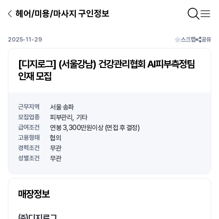
헤어/미용/마사지 구인정보
2025-11-29
스크랩
공유
[디지로그] (서울강남) 건강관리협회 AI피부측정팀
인재 모집
근무지역
서울 송파
모집업종
피부관리
기타
급여조건
연봉 3,300만원이상 (면접 후 결정)
고용형태
협의
경력조건
무관
성별조건
무관
상호명
매장정보
1
/
1
㈜디지로그