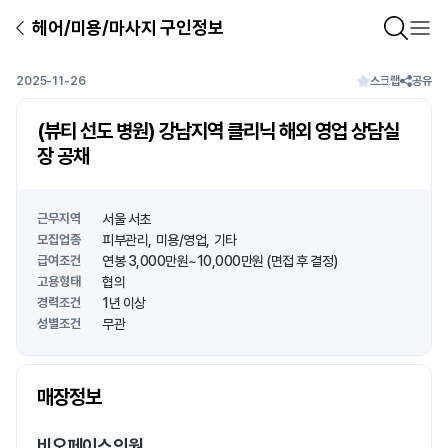
헤어/미용/마사지 구인정보
2025-11-26
스크랩
공유
(뷰티 선도 병원) 강남지역 클리닉 해외 영업 상담실
장 공채
근무지역
서울 서초
모집업종
피부관리
미용/영업
기타
급여조건
연봉 3,000만원~10,000만원 (면접 후 결정)
고용형태
협의
경력조건
1년 이상
성별조건
무관
상호명
매장정보
1
/
1
비오페이스의원