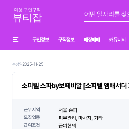
구인정보
구직정보
매장매매
커뮤니티
수정일
2025-11-25
소피텔 스파by보떼비알 [소피텔 앰배서더 
근무지역
서울 송파
모집업종
피부관리
마사지
기타
급여조건
급여협의