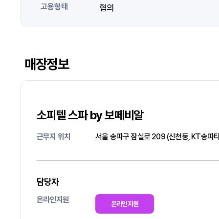
고용형태
협의
매장정보
소피텔 스파 by 보떼비알
근무지 위치
서울 송파구 잠실로 209 (신천동, KT송파
담당자
온라인지원
온라인지원