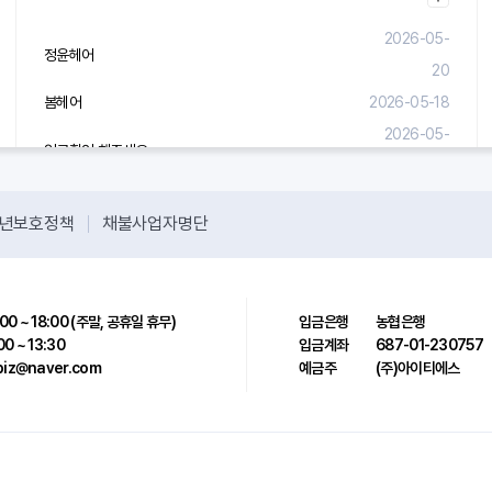
2026-05-
정윤헤어
20
봄헤어
2026-05-18
2026-05-
입금확인 해주세요.
08
년보호정책
채불사업자명단
00 ~ 18:00 (주말, 공휴일 휴무)
입금은행
농협은행
00 ~ 13:30
입금계좌
687-01-230757
sbiz@naver.com
예금주
(주)아이티에스