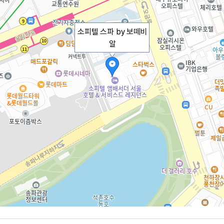
소피텔 스파 by 보떼비
알