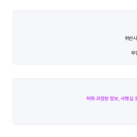
위반시
무
허위·과장된 정보, 사행심 