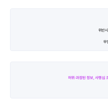
위반시
무
허위·과장된 정보, 사행심 