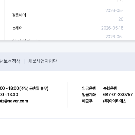
2026-05-
정윤헤어
20
봄헤어
2026-05-18
2026-05-
입금확인 해주세요.
08
년보호정책
채불사업자명단
00 ~ 18:00 (주말, 공휴일 휴무)
입금은행
농협은행
00 ~ 13:30
입금계좌
687-01-230757
sbiz@naver.com
예금주
(주)아이티에스