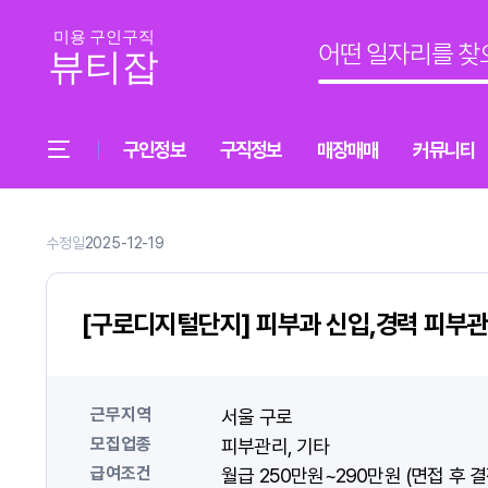
구인정보
구직정보
매장매매
커뮤니티
수정일
2025-12-19
[구로디지털단지] 피부과 신입,경력 피부관
근무지역
서울 구로
모집업종
피부관리
기타
급여조건
월급 250만원~290만원 (면접 후 결