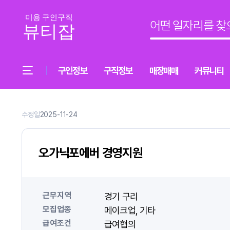
구인정보
구직정보
매장매매
커뮤니티
수정일
2025-11-24
오가닉포에버 경영지원
근무지역
경기 구리
모집업종
메이크업
기타
급여조건
급여협의