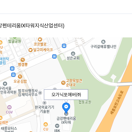
금강펜테리움IX타워지식산업센터)
오가닉포에버㈜