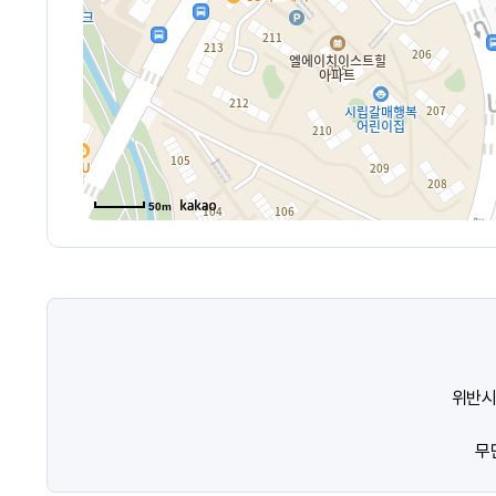
50m
위반시
무