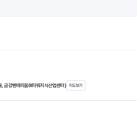
매동, 금강펜테리움IX타워지식산업센터)
지도보기