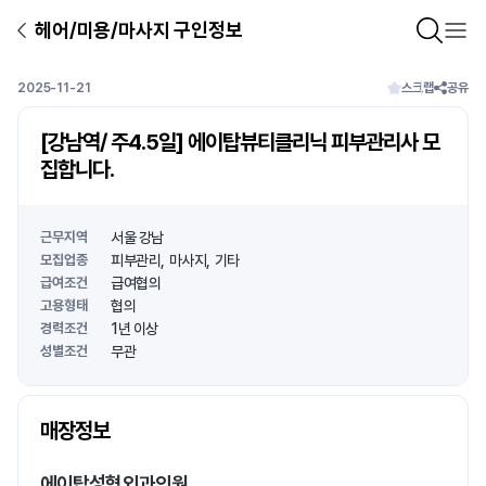
헤어/미용/마사지 구인정보
2025-11-21
스크랩
공유
[강남역/ 주4.5일] 에이탑뷰티클리닉 피부관리사 모
집합니다.
근무지역
서울 강남
모집업종
피부관리
마사지
기타
급여조건
급여협의
고용형태
협의
경력조건
1년 이상
성별조건
무관
상호명
매장정보
1
/
1
에이탑성형외과의원