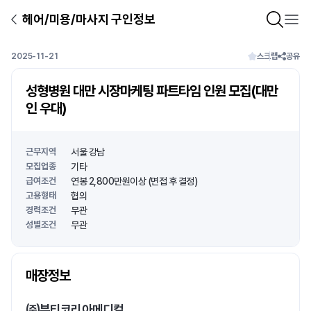
헤어/미용/마사지 구인정보
2025-11-21
스크랩
공유
성형병원 대만 시장마케팅 파트타임 인원 모집(대만
인 우대)
근무지역
서울 강남
모집업종
기타
급여조건
연봉 2,800만원이상 (면접 후 결정)
고용형태
협의
경력조건
무관
성별조건
무관
상호명
매장정보
1
/
1
㈜뷰티코리아메디컬