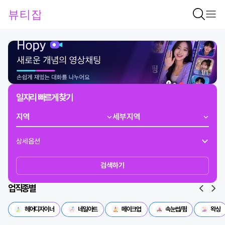
1
/
1
일자리 빠르게 찾기
상세옵션
검색하기
업직종별
헤어디자이너
네일아트
메이크업
속눈썹/펌
왁싱