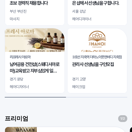
초보 경력직 채용합니다
은 샵에서 선생님을 구합니다.
부산 부산진
서울 강남
마사지
헤어디자이너
리프레시 아로마
3호선 지축역 더하노이풋앤바디 지축점
남여공용 건전샵(스웨디시아로
관리사 선생님을 구인모집
마)교육받고 자부심있게 일하
실 바디테라피사 모십니다
경기 분당
경기 고양
헤어디자이너
메이크업
프리미엄
1
/2