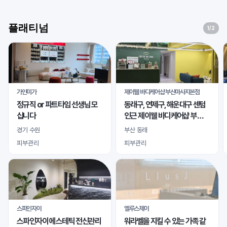
플래티넘
1
/2
가인미가
제이웰 바디케어샵 부산마사지본점
정규직 or 파트타임 선생님 모
동래구, 연제구, 해운대구 센텀
십니다
인근 제이웰 바디케어샵 부산
마사지본점 여자 관리사님 모
경기 수원
부산 동래
십니다
피부관리
피부관리
스파인자이
엘루스제이
스파인자이 에스테틱 전신관리
워라벨을 지킬 수 있는 가족 같