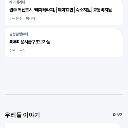
레이테라피
원주 혁신도시 「레이테라피」│페이12만│숙소지원│교통비지원
강원 원주
마사지
달링달링뷰티
피부미용사급구초보가능
전북
왁싱
우리들 이야기
더보기