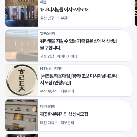
헤븐
✨ 매니저님들 어서 오세요 ✨
울산 남구
피부관리
엘루스제이
워라벨을 지킬 수 있는 가족 같은 샵에서 선생님
을 구합니다.
서울 강남
헤어디자이너
HT힐링터치케어
[서면점/해운대점] 경력/ 초보 마사지남녀관리
사 모집 (연령무관)
부산 부산진
피부관리
다온테라피
깨끗한 분위기의 샵 상시모집
대전 대덕구
피부관리