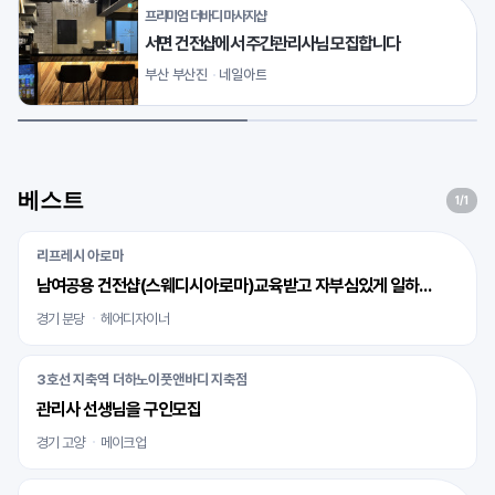
프리미엄 더바디 마사지샵
서면 건전샵에서 주간관리사님 모집합니다
부산 부산진
네일아트
베스트
1
/1
리프레시 아로마
남여공용 건전샵(스웨디시아로마)교육받고 자부심있게 일하실 바디테라피사 모십니다
경기 분당
헤어디자이너
3호선 지축역 더하노이풋앤바디 지축점
관리사 선생님을 구인모집
경기 고양
메이크업