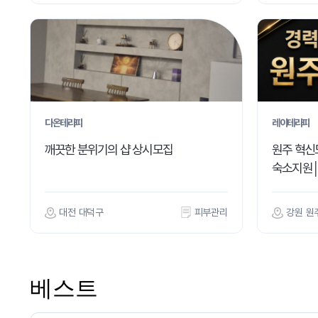
다온테라피
레이테라피
깨끗한 분위기의 샵 상시모집
원주 혁신
숙소지원
대전 대덕구
피부관리
강원 원
베스트