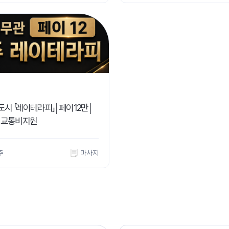
도시 「레이테라피」│페이12만│
│교통비지원
주
마사지