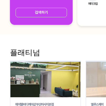
메이크업
검색하기
플래티넘
제이웰 바디케어샵 부산마사지본점
엘루스제이