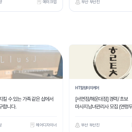
양
메이크업
부산 부산진
HT힐링터치케어
지킬 수 있는 가족 같은 샵에서
[서면점/해운대점] 경력/ 초보
구합니다.
마사지남녀관리사 모집 (연령무
남
헤어디자이너
부산 부산진