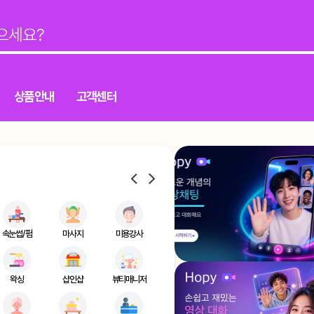
상품안내
고객센터
속눈썹/펌
마사지
미용강사
왁싱
샵인샵
뷰티매니저