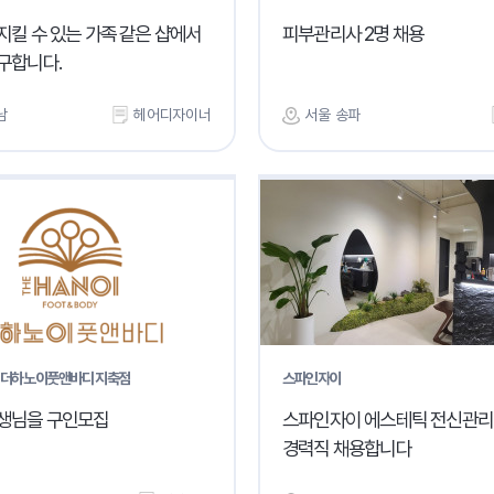
지킬 수 있는 가족 같은 샵에서
피부관리사 2명 채용
구합니다.
남
헤어디자이너
서울 송파
 더하노이풋앤바디 지축점
스파인자이
생님을 구인모집
스파인자이 에스테틱 전신관리
경력직 채용합니다