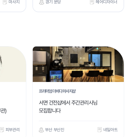
마사지
경기 분당
헤어디자이너
프리미엄 더바디 마사지샵
서면 건전샵에서 주간관리사님
관)
모집합니다
피부관리
부산 부산진
네일아트