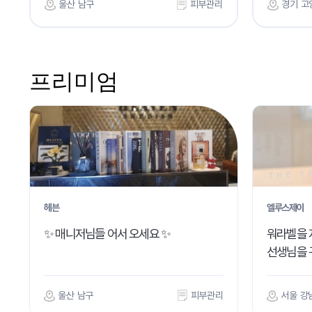
울산 남구
피부관리
경기 고
프리미엄
헤븐
엘루스제이
✨ 매니저님들 어서 오세요 ✨
워라벨을 
선생님을 
울산 남구
피부관리
서울 강