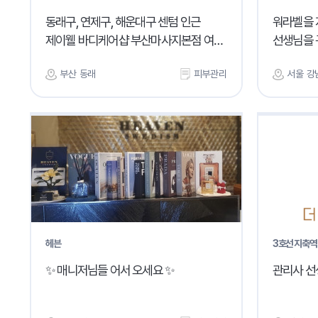
동래구, 연제구, 해운대구 센텀 인근
워라벨을 
제이웰 바디케어샵 부산마사지본점 여자
선생님을 
관리사님 모십니다
부산 동래
피부관리
서울 강
헤븐
3호선 지축역
✨ 매니저님들 어서 오세요 ✨
관리사 선