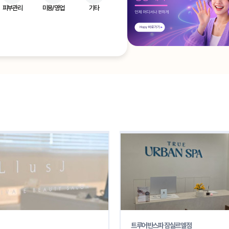
피부관리
미용/영업
기타
트루어반스파 잠실르엘점