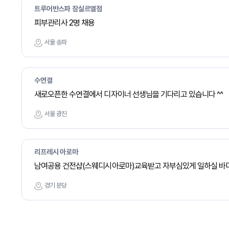
트루어반스파 잠실르엘점
피부관리사 2명 채용
서울 송파
수연결
새로오픈한 수연결에서 디자이너 선생님을 기다리고 있습니다 ^^
서울 광진
리프레시 아로마
남여공용 건전샵(스웨디시아로마)교육받고 자부심있게 일하실 바
경기 분당