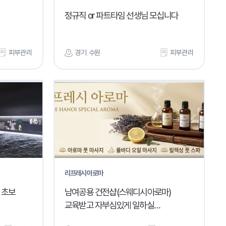
정규직 or 파트타임 선생님 모십니다
피부관리
경기 수원
피부관리
리프레시 아로마
 초보
남여공용 건전샵(스웨디시아로마)
교육받고 자부심있게 일하실
바디테라피사 모십니다