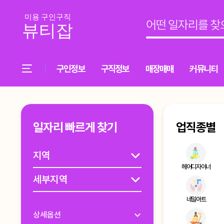
구인정보
구직정보
매장매매
커뮤니티
일자리 빠르게 찾기
업직종별
헤어디자이너
네일아트
상세옵션