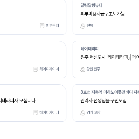
달링달링뷰티
피부미용사급구초보가능
피부관리
전북
레이테라피
원주 혁신도시 「레이테라피」│페
헤어디자이너
강원 원주
3호선 지축역 더하노이풋앤바디 지
디테라피사 모십니다
관리사 선생님을 구인모집
헤어디자이너
경기 고양