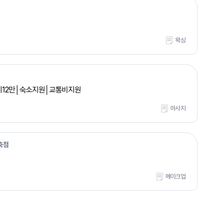
왁싱
이12만│숙소지원│교통비지원
마사지
축점
메이크업