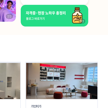
2
/
2
1
/
2
가인미가