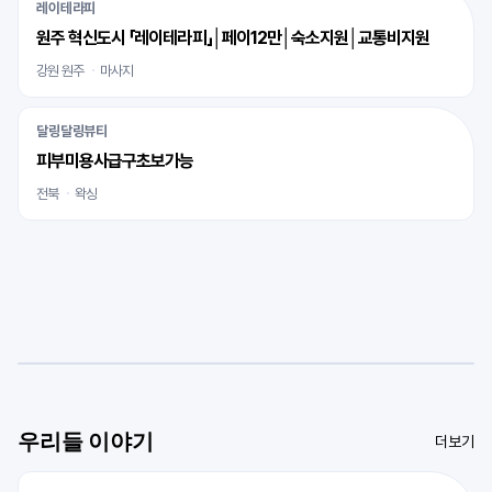
레이테라피
원주 혁신도시 「레이테라피」│페이12만│숙소지원│교통비지원
강원 원주
마사지
달링달링뷰티
피부미용사급구초보가능
전북
왁싱
우리들 이야기
더보기