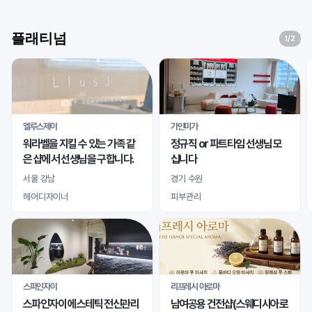
플래티넘
1
/2
엘루스제이
가인미가
워라벨을 지킬 수 있는 가족 같
정규직 or 파트타임 선생님 모
은 샵에서 선생님을 구합니다.
십니다
서울 강남
경기 수원
헤어디자이너
피부관리
스파인자이
리프레시 아로마
스파인자이 에스테틱 전신관리
남여공용 건전샵(스웨디시아로