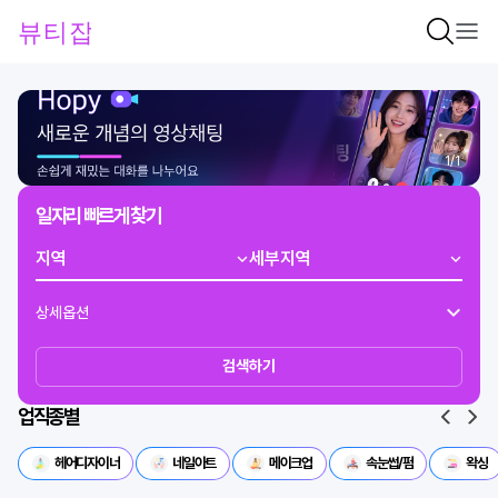
1
/
1
일자리 빠르게 찾기
상세옵션
검색하기
업직종별
헤어디자이너
네일아트
메이크업
속눈썹/펌
왁싱