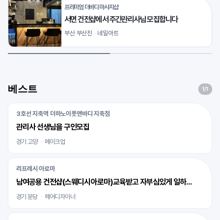
프리미엄 더바디 마사지샵
서면 건전샵에서 주간관리사님 모집합니다
부산 부산진
네일아트
베스트
1
/1
3호선 지축역 더하노이풋앤바디 지축점
관리사 선생님을 구인모집
경기 고양
메이크업
리프레시 아로마
남여공용 건전샵(스웨디시아로마)교육받고 자부심있게 일하실 바디테라피사 모십니다
경기 분당
헤어디자이너