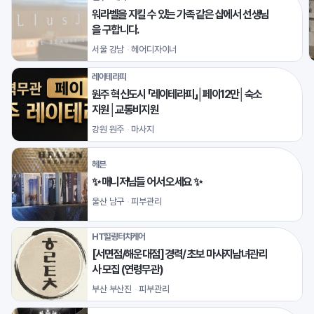
워라벨을 지킬 수 있는 가족 같은 샵에서 선생님
을 구합니다.
서울 강남
헤어디자이너
레이테라피
원주 혁신도시 「레이테라피」│페이12만│숙소
지원│교통비지원
강원 원주
마사지
헤븐
✨ 매니저님들 어서 오세요 ✨
울산 남구
피부관리
HT힐링터치케어
[서면점/해운대점] 경력/ 초보 마사지남녀관리
사 모집 (연령무관)
부산 부산진
피부관리