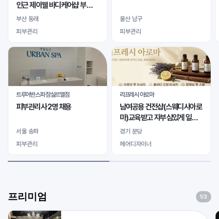
인근 제이웰 바디케어샵 부산
마사지본점 여자 관리사님 모
부산 동래
울산 남구
십니다
피부관리
피부관리
트루어반스파 잠실르엘점
리프레시 아로마
피부관리사 2명 채용
남여공용 건전샵(스웨디시아로
마)교육받고 자부심있게 일하
실 바디테라피사 모십니다
서울 송파
경기 분당
피부관리
헤어디자이너
프리미엄
1
/2