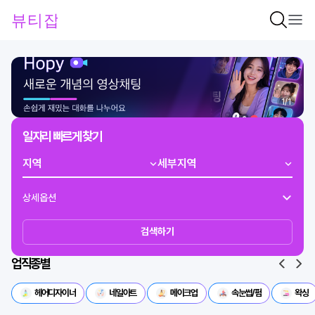
1
/
1
일자리 빠르게 찾기
상세옵션
검색하기
업직종별
헤어디자이너
네일아트
메이크업
속눈썹/펌
왁싱