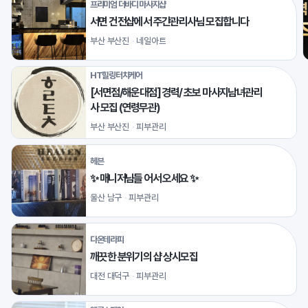
프리미엄 더바디 마사지샵
서면 건전샵에서 주간관리사님 모집합니다
부산 부산진
네일아트
HT힐링터치케어
[서면점/해운대점] 경력/ 초보 마사지남녀관리
사 모집 (연령무관)
부산 부산진
피부관리
헤븐
✨ 매니저님들 어서 오세요 ✨
울산 남구
피부관리
다온테라피
깨끗한 분위기의 샵 상시모집
대전 대덕구
피부관리