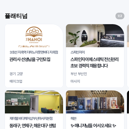
플래티넘
1
/2
3호선 지축역 더하노이풋앤바디 지축점
스파인자이
관리사 선생님을 구인모집
스파인자이 에스테틱 전신관리
초보 경력직 채용합니다
경기 고양
부산 부산진
메이크업
마사지
제이웰 바디케어샵 부산마사지본점
헤븐
동래구, 연제구, 해운대구 센텀
✨ 매니저님들 어서 오세요 ✨