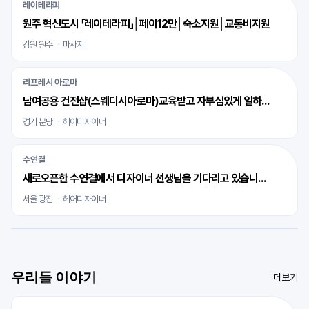
레이테라피
원주 혁신도시 「레이테라피」│페이12만│숙소지원│교통비지원
강원 원주
마사지
리프레시 아로마
남여공용 건전샵(스웨디시아로마)교육받고 자부심있게 일하실 바디테라피사 모십니다
경기 분당
헤어디자이너
수연결
새로오픈한 수연결에서 디자이너 선생님을 기다리고 있습니다 ^^
서울 광진
헤어디자이너
우리들 이야기
더보기