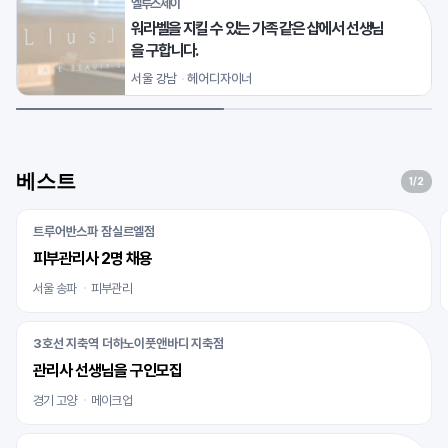
엘루스제이
워라벨을 지킬 수 있는 가족 같은 샵에서 선생님
을 구합니다.
서울 강남
헤어디자이너
베스트
1
/2
트루어반스파 잠실르엘점
피부관리사 2명 채용
서울 송파
피부관리
3호선 지축역 더하노이풋앤바디 지축점
관리사 선생님을 구인모집
경기 고양
메이크업