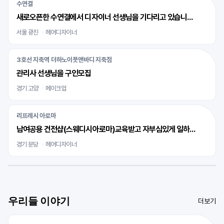
수연결
새로오픈한 수연결에서 디자이너 선생님을 기다리고 있습니다 ^^
서울 광진
헤어디자이너
3호선 지축역 더하노이풋앤바디 지축점
관리사 선생님을 구인모집
경기 고양
메이크업
리프레시 아로마
남여공용 건전샵(스웨디시아로마)교육받고 자부심있게 일하실 바디테라피사 모십니다
경기 분당
헤어디자이너
우리들 이야기
더보기