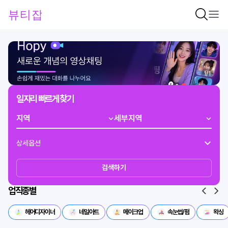
1
/
1
일자리 빠르게 찾기
상세옵션
검색하기
업직종별
헤어디자이너
네일아트
메이크업
속눈썹/펌
왁싱