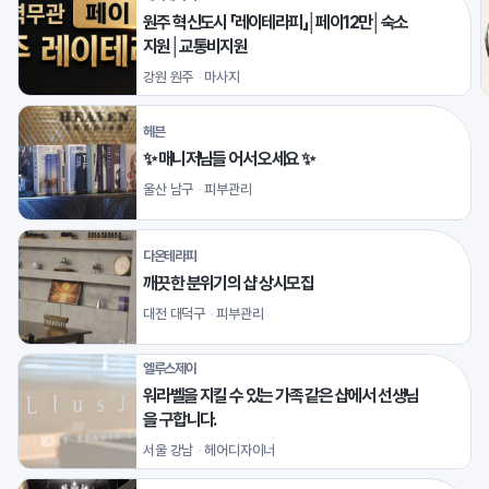
원주 혁신도시 「레이테라피」│페이12만│숙소
지원│교통비지원
강원 원주
마사지
헤븐
✨ 매니저님들 어서 오세요 ✨
울산 남구
피부관리
다온테라피
깨끗한 분위기의 샵 상시모집
대전 대덕구
피부관리
엘루스제이
워라벨을 지킬 수 있는 가족 같은 샵에서 선생님
을 구합니다.
서울 강남
헤어디자이너