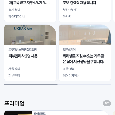
마)교육받고 자부심있게 일하
초보 경력직 채용합니다
실 바디테라피사 모십니다
경기 분당
부산 부산진
헤어디자이너
마사지
트루어반스파 잠실르엘점
엘루스제이
피부관리사 2명 채용
워라벨을 지킬 수 있는 가족 같
은 샵에서 선생님을 구합니다.
서울 송파
서울 강남
피부관리
헤어디자이너
프리미엄
1
/2
레이테라피