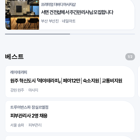
프리미엄 더바디 마사지샵
서면 건전샵에서 주간관리사님 모집합니다
부산 부산진
네일아트
베스트
1
/2
레이테라피
원주 혁신도시 「레이테라피」│페이12만│숙소지원│교통비지원
강원 원주
마사지
트루어반스파 잠실르엘점
피부관리사 2명 채용
서울 송파
피부관리