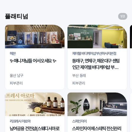
플래티넘
1
/2
헤븐
제이웰 바디케어샵 부산마사지본점
✨ 매니저님들 어서 오세요 ✨
동래구, 연제구, 해운대구 센텀
인근 제이웰 바디케어샵 부산
마사지본점 여자 관리사님 모
울산 남구
부산 동래
십니다
피부관리
피부관리
리프레시 아로마
스파인자이
남여공용 건전샵(스웨디시아로
스파인자이 에스테틱 전신관리