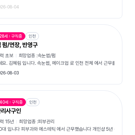
026-08-04
28세
구직중
인천
 펌/연장, 반영구
경력
초보
희망업종 :
속눈썹/펌
프팅 수강 중) ​희망 근무시간: 10:00 ~ 16:00 (시간 협의 가능
요. 김혜림 입니다. 속눈썹, 메이크업 로 인천 전체 에서 근무를 희망합니
026-08-03
40세
구직중
인천
관리사구인
경력
15년
희망업종 :
피부관리
 위해 전문 피부미용 학원에서 4개월간의 집중교육을 수료하였습니다. 피부
40대 입니다 피부과와 에스테틱 에서 근무했습니다 개인샵 5년 운영도 했