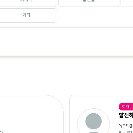
기타
여자
발전하
유** 