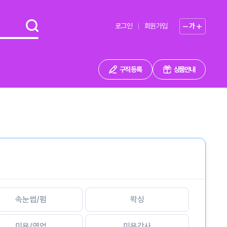
로그인
회원가입
가
구직 등록
상품안내
속눈썹/펌
왁싱
미용/영업
미용강사