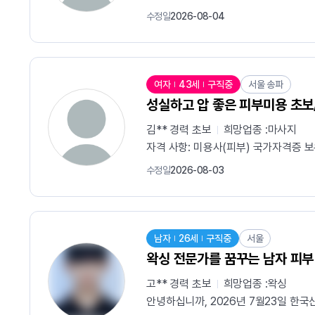
수정일
2026-08-04
여자
43세
구직중
서울 송파
성실하고 압 좋은 피부미용 초보
김** 경력
초보
희망업종 :
마사지
자격 사항: 미용사(피부) 국가자격증 보
수정일
2026-08-03
남자
26세
구직중
서울
왁싱 전문가를 꿈꾸는 남자 피
고** 경력
초보
희망업종 :
왁싱
안녕하십니까, 2026년 7월23일 한