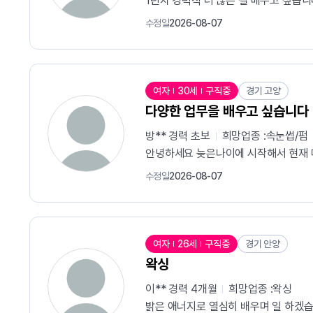
1년차 경력직 더 많은 걸 배우고 싶습
수정일
2026-08-07
여자
30세
구직중
경기 고양
다양한 업무을 배우고 싶습니다
방** 경력
초보
희망업종 :
속눈썹/펌
안녕하세요 늦은나이에 시작해서 현재 
수정일
2026-08-07
여자
26세
구직중
경기 안양
왁싱
이** 경력
4개월
희망업종 :
왁싱
밝은 애너지로 열심히 배우며 일 하겠습