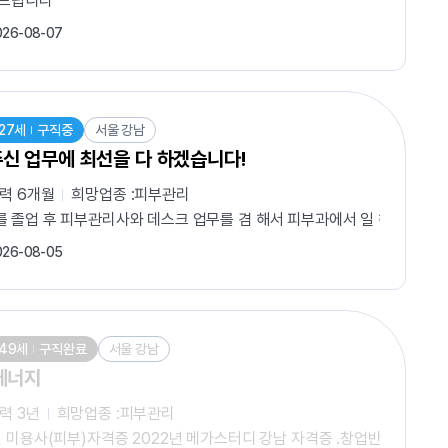
탁드립니다
026-08-07
27세
구직중
서울 강남
신 업무에 최선을 다 하겠습니다!
경력
6개월
희망업종 :
피부관리
 경력이 없고 아직은 많이 부족하지만 배우고 싶은 마음은 누구보다도 큽
 졸업 후 피부관리사와 데스크 업무를 겸 해서 피부과에서 일 해본 적 있
026-08-05
49세
구직완료
서울 강남
에너지
경력
3년
희망업종 :
피부관리
년 미용사(피부)자격증 2022년 메가스터디 강남 자격증 .창업반 실기 수업