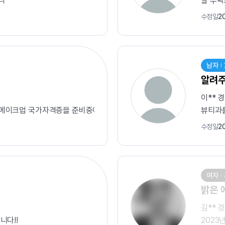
니다
잘 부
수정일
2
남자
알려주
이** 
메이크업 국가자격증을 준비중이며 속눈썹 민간자격증도 준비중에 있습니다.
뷰티과를
수정일
2
여자
밝은 
김** 
니다!!
2023