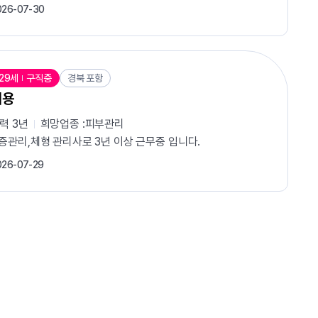
026-07-30
29세
구직중
경북 포항
미용
경력
3년
희망업종 :
피부관리
의 환자를 응대하며 친절한 소통과 세심한 배려, 철저한 위생 관리의 중요
증관리,체형 관리사로 3년 이상 근무중 입니다.
026-07-29