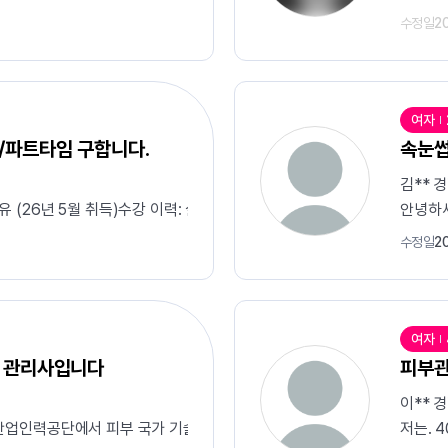
수정일
2
여자
/파트타임 구합니다.
속눈썹
김** 
유 (26년 5월 취득) ​수강 이력: 살롱실무반 (얼굴관리, 데콜테, 윤곽리
안녕하세
수정일
2
여자
부 관리사입니다
피부
이** 
국산업인력공단에서 피부 국가 기술자격증을 취득하였습니다. 자격증 취득을
저는. 