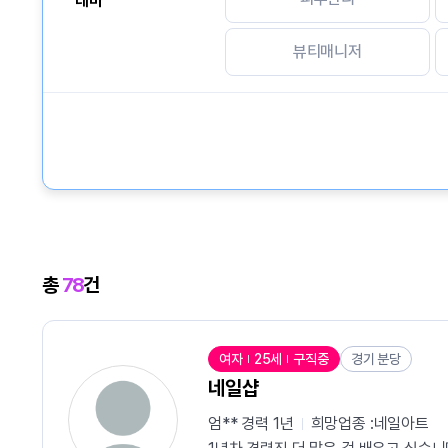
테마
뷰티매니저
총
78
건
여자
25세
구직중
경기 분당
네일샵
엄** 경력
1년
희망업종 :
네일아트