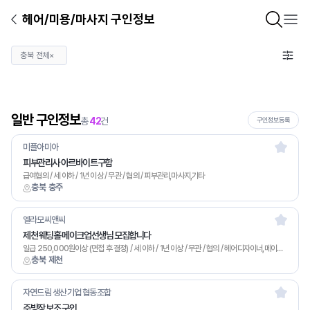
헤어/미용/마사지 구인정보
충북 전체
×
일반 구인정보
총
42
건
구인정보등록
미플아미아
피부관리사 아르바이트구함
급여협의 / 세 이하 / 1년 이상 / 무관 / 협의 / 피부관리,마사지,기타
충북 충주
엘라모씨앤씨
제천 웨딩홀 메이크업선생님 모집합니다
일급 250,000원이상 (면접 후 결정) / 세 이하 / 1년 이상 / 무관 / 협의 / 헤어디자이너,메이크업,기타
충북 제천
자연드림 생산기업 협동조합
주방장 보조 구인