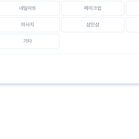
네일아트
메이크업
마사지
샵인샵
기타