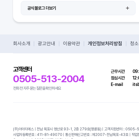
공식블로그 더보기
회사소개
광고안내
이용약관
개인정보처리방침
청소
고객센터
근무시간
09:
0505-513-2004
점심시간
12:
E-mail
it
전화 전 자주 묻는 질문을 확인하세요
(주)아이티에스 | 전남 목포시 영산로 93-1, 2층 279호(명륜동) | 고객지원센터 : 0505-5
사업자등록번호 : 411-81-49070 | 통신판매신고번호 : 제2007-전남목포-43호 | 직업정보제