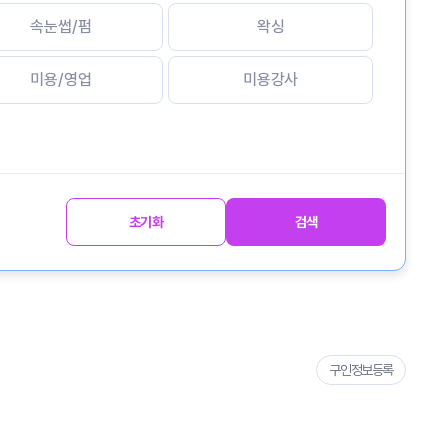
속눈썹/펌
왁싱
미용/영업
미용강사
초기화
검색
구인정보등록