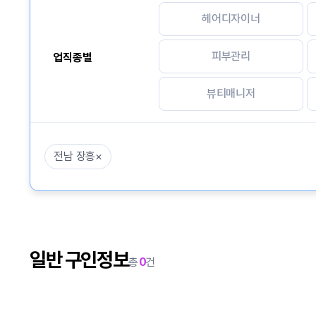
헤어디자이너
피부관리
업직종별
뷰티매니저
전남 장흥
×
일반 구인정보
총
0
건