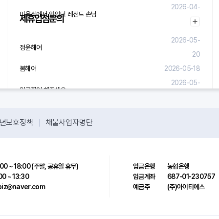
2026-04-
미용실에서 있었던 레전드 손님
제휴입점문의
29
2026-05-
정윤헤어
20
봄헤어
2026-05-18
2026-05-
입금확인 해주세요.
08
년보호정책
채불사업자명단
00 ~ 18:00 (주말, 공휴일 휴무)
입금은행
농협은행
00 ~ 13:30
입금계좌
687-01-230757
sbiz@naver.com
예금주
(주)아이티에스