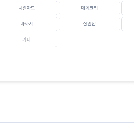
네일아트
메이크업
마사지
샵인샵
기타