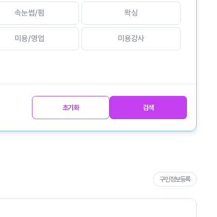
속눈썹/펌
왁싱
미용/영업
미용강사
초기화
검색
구인정보등록