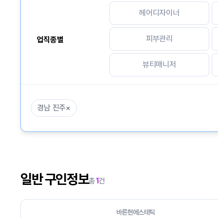
헤어디자이너
피부관리
업직종별
뷰티매니저
경남 진주
×
일반 구인정보
총
1
건
바른현에스테틱